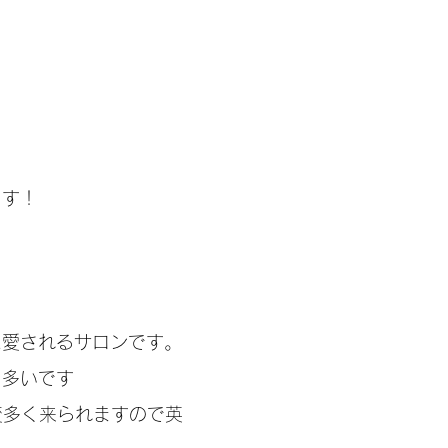
ます！
に愛されるサロンです。
も多いです
変多く来られますので英