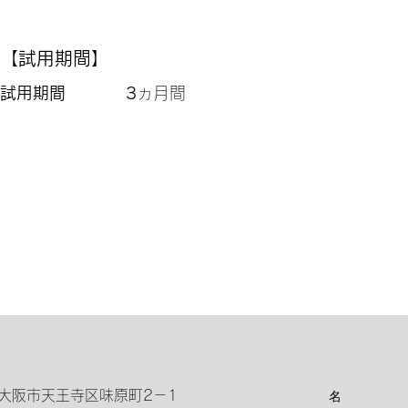
【試用期間】
試用期間 3
ヵ月間
大阪市天王寺区味原町2－1
名